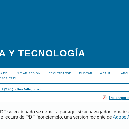
A Y TECNOLOGÍA
A DE
INICIAR SESIÓN
REGISTRARSE
BUSCAR
ACTUAL
ARC
:2007-672X
. 1 (2023)
>
Díaz Villagómez
Descargar e
PDF seleccionado se debe cargar aquí si su navegador tiene ins
e lectura de PDF (por ejemplo, una versión reciente de
Adobe 