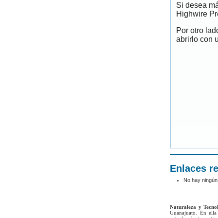
Si desea má
Highwire Pr
Por otro la
abrirlo con 
Enlaces r
No hay ningún
Naturaleza y Tecno
Guanajuato. En ella 