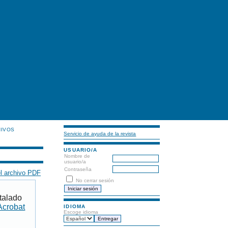
HIVOS
Servicio de ayuda de la revista
USUARIO/A
Nombre de
usuario/a
Contraseña
l archivo PDF
No cerrar sesión
talado
Acrobat
IDIOMA
Escoge idioma