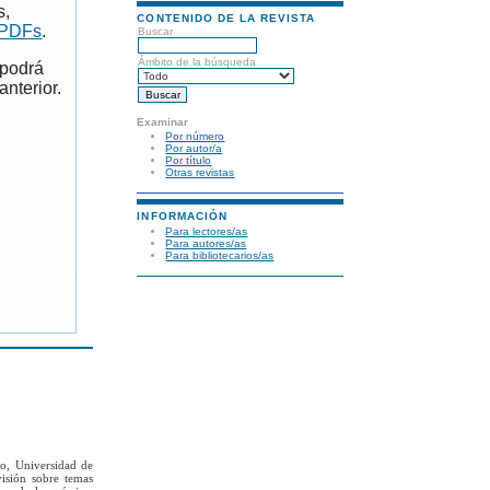
s,
CONTENIDO DE LA REVISTA
 PDFs
.
Buscar
Ámbito de la búsqueda
 podrá
anterior.
Examinar
Por número
Por autor/a
Por título
Otras revistas
INFORMACIÓN
Para lectores/as
Para autores/as
Para bibliotecarios/as
to, Universidad de
visión sobre temas