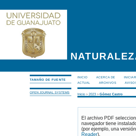
NATURALEZ
INICIO
ACERCA DE
INICIA
TAMAÑO DE FUENTE
ACTUAL
ARCHIVOS
AVISO
OPEN JOURNAL SYSTEMS
Inicio
>
2023
>
Gómez Castro
El archivo PDF seleccion
navegador tiene instalad
(por ejemplo, una versión
Reader
).