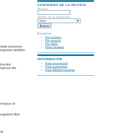
CONTENIDO DE LA REVISTA
Buscar
Ámbito de la búsqueda
Examinar
Por número
Por autor/a
Por título
urante procesos
Otras revistas
e proponen también
INFORMACIÓN
Para lectores/as
tructive
Para autores/as
 improve the
Para bibliotecarios/as
formance of
ropylene fiber
and