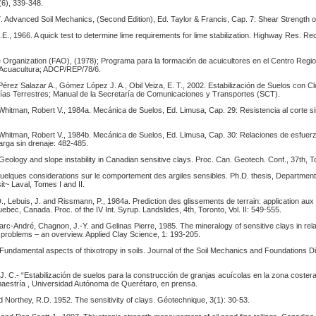
6), 339-348.
 Advanced Soil Mechanics, (Second Edition), Ed. Taylor & Francis, Cap. 7: Shear Strength of
.E., 1966. A quick test to determine lime requirements for lime stabilization. Highway Res. Rec
e Organization (FAO), (1978); Programa para la formación de acuicultores en el Centro Regio
 Acuacultura; ADCP/REP/78/6.
érez Salazar A., Gómez López J. A., Obil Veiza, E. T., 2002. Estabilización de Suelos con C
vías Terrestres; Manual de la Secretaría de Comunicaciones y Transportes (SCT).
Whitman, Robert V., 1984a. Mecánica de Suelos, Ed. Limusa, Cap. 29: Resistencia al corte si
 Whitman, Robert V., 1984b. Mecánica de Suelos, Ed. Limusa, Cap. 30: Relaciones de esfuer
arga sin drenaje: 482-485.
Geology and slope instability in Canadian sensitive clays. Proc. Can. Geotech. Conf., 37th, T
Quelques considerations sur le comportement des argiles sensibles. Ph.D. thesis, Department 
it~ Laval, Tomes I and II.
., Lebuis, J. and Rissmann, P., 1984a. Prediction des glissements de terrain: application aux 
ebec, Canada. Proc. of the IV Int. Syrup. Landslides, 4th, Toronto, Vol. II: 549-555.
arc-André, Chagnon, J.-Y. and Gelinas Pierre, 1985. The mineralogy of sensitive clays in rel
 problems – an overview. Applied Clay Science, 1: 193-205.
. Fundamental aspects of thixotropy in soils. Journal of the Soil Mechanics and Foundations D
. C.- “Estabilización de suelos para la construcción de granjas acuícolas en la zona coster
 maestría , Universidad Autónoma de Querétaro, en prensa.
 Northey, R.D. 1952. The sensitivity of clays. Géotechnique, 3(1): 30-53.