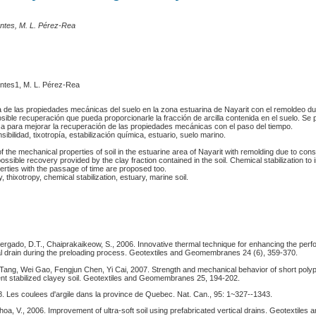
ntes, M. L. Pérez-Rea
ntes1, M. L. Pérez-Rea
da de las propiedades mecánicas del suelo en la zona estuarina de Nayarit con el remoldeo d
osible recuperación que pueda proporcionarle la fracción de arcilla contenida en el suelo. S
ica para mejorar la recuperación de las propiedades mecánicas con el paso del tiempo.
ibilidad, tixotropía, estabilización química, estuario, suelo marino.
of the mechanical properties of soil in the estuarine area of Nayarit with remolding due to cons
ssible recovery provided by the clay fraction contained in the soil. Chemical stabilization to
erties with the passage of time are proposed too.
, thixotropy, chemical stabilization, estuary, marine soil.
ergado, D.T., Chaiprakaikeow, S., 2006. Innovative thermal technique for enhancing the per
cal drain during the preloading process. Geotextiles and Geomembranes 24 (6), 359-370.
Tang, Wei Gao, Fengjun Chen, Yi Cai, 2007. Strength and mechanical behavior of short polyp
nt stabilized clayey soil. Geotextiles and Geomembranes 25, 194-202.
8. Les coulees d'argile dans la province de Quebec. Nat. Can., 95: 1~327--1343.
hoa, V., 2006. Improvement of ultra-soft soil using prefabricated vertical drains. Geotextiles 