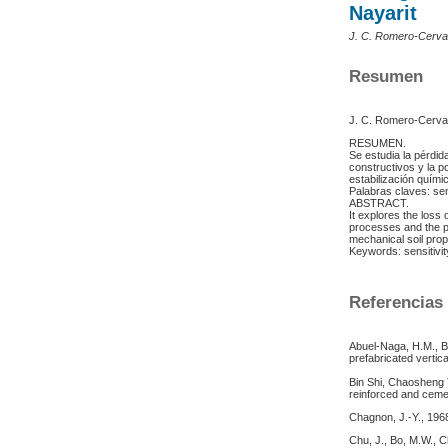
Nayarit
J. C. Romero-Cerva
Resumen
J. C. Romero-Cerva
RESUMEN.
Se estudia la pérdi
constructivos y la p
estabilización quím
Palabras claves: sens
ABSTRACT.
It explores the loss 
processes and the po
mechanical soil prop
Keywords: sensitivity
Referencias
Abuel-Naga, H.M., B
prefabricated verti
Bin Shi, Chaosheng 
reinforced and ceme
Chagnon, J.-Y., 196
Chu, J., Bo, M.W., C