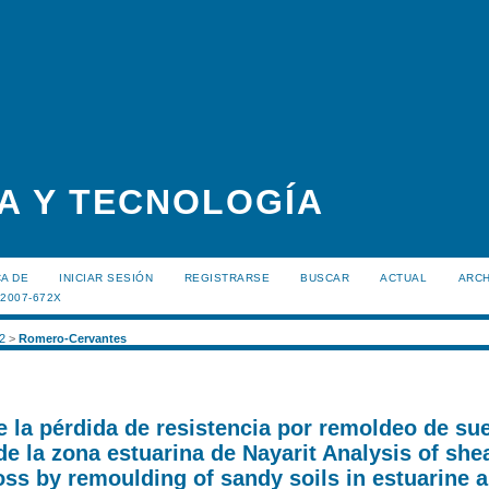
A Y TECNOLOGÍA
A DE
INICIAR SESIÓN
REGISTRARSE
BUSCAR
ACTUAL
ARC
:2007-672X
 2
>
Romero-Cervantes
e la pérdida de resistencia por remoldeo de su
e la zona estuarina de Nayarit Analysis of she
oss by remoulding of sandy soils in estuarine a