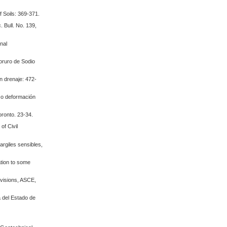
 Soils: 369-371.
. Bull. No. 139,
nal
loruro de Sodio
n drenaje: 472-
zo deformación
oronto. 23-34.
of Civil
argiles sensibles,
ation to some
ivisions, ASCE,
a del Estado de