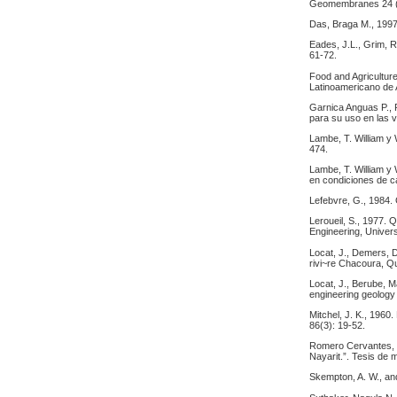
Geomembranes 24 (
Das, Braga M., 1997.
Eades, J.L., Grim, R
61-72.
Food and Agricultur
Latinoamericano de
Garnica Anguas P., P
para su uso en las 
Lambe, T. William y 
474.
Lambe, T. William y
en condiciones de c
Lefebvre, G., 1984. 
Leroueil, S., 1977. 
Engineering, Univers
Locat, J., Demers, D
rivi~re Chacoura, Qu
Locat, J., Berube, M
engineering geology
Mitchel, J. K., 1960
86(3): 19-52.
Romero Cervantes, J
Nayarit.”. Tesis de
Skempton, A. W., and