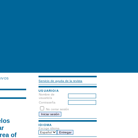
HIVOS
Servicio de ayuda de la revista
USUARIO/A
Nombre de
usuario/a
Contraseña
No cerrar sesión
elos
IDIOMA
ar
Escoge idioma
rea of