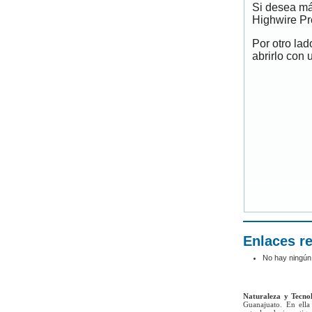
Si desea má
Highwire Pr
Por otro la
abrirlo con 
Enlaces r
No hay ningún
Naturaleza y Tecno
Guanajuato. En ella 