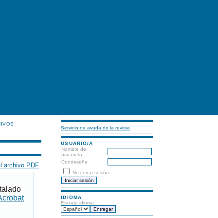
HIVOS
Servicio de ayuda de la revista
USUARIO/A
Nombre de
usuario/a
Contraseña
l archivo PDF
No cerrar sesión
talado
Acrobat
IDIOMA
Escoge idioma