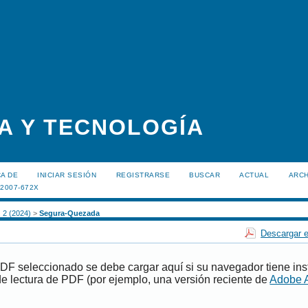
A Y TECNOLOGÍA
A DE
INICIAR SESIÓN
REGISTRARSE
BUSCAR
ACTUAL
ARC
:2007-672X
. 2 (2024)
>
Segura-Quezada
Descargar e
PDF seleccionado se debe cargar aquí si su navegador tiene ins
e lectura de PDF (por ejemplo, una versión reciente de
Adobe 