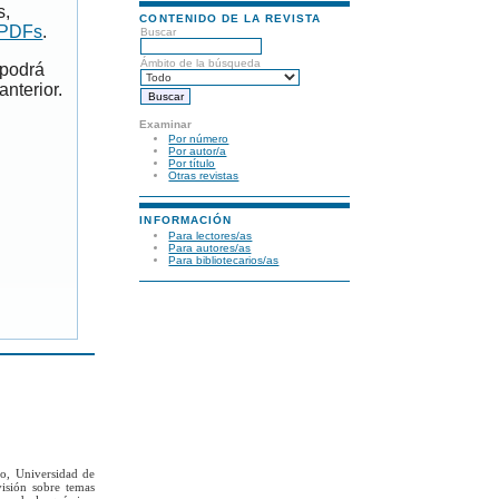
s,
CONTENIDO DE LA REVISTA
 PDFs
.
Buscar
Ámbito de la búsqueda
 podrá
anterior.
Examinar
Por número
Por autor/a
Por título
Otras revistas
INFORMACIÓN
Para lectores/as
Para autores/as
Para bibliotecarios/as
to, Universidad de
visión sobre temas