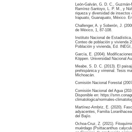
León-Galván, G. D. C., Guzmán-Me
Ramírez-Santoyo, L. P. M., y Núñ
riqueza y diversidad de insectos e
Irapuato, Guanajuato, México. E
Challenger, A. y Soberón, J. (200
de México, 1, 87-108.
Instituto Nacional de Estadística
Conteo de población y vivienda 2
Población y vivienda, Ed. INEGI
García, E. (2004). Modificaciones
Köppen. Universidad Nacional A
Meabe, S. D. C. (2013). El paisaj
prehispánica y virreinal. Tesis m
Michoacán.
Comisión Nacional Forestal (200
Comisión Nacional del Agua (202
Disponible en: https://smn.conag
climatologica/normales-climatolo
Martínez-Ambriz, E. (2020). Fascí
adyacentes, Familia Loranthaceae
del Bajío.
Ochoa-Cruz, Z. (2021). Fitoquímic
muérdago (Psittacanthus calycula