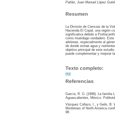
Patlán, Juan Manuel López Gutiér
Resumen
La División de Ciencias de la Vi
Hacienda El Copal, una región co
significativa debido a Psittacant
como muérdago verdadero. Este 
arbóreas, especialmente al género
de donde extrae agua y nutrientes
objetivo principal de este estudi
puede complementar y mejorar la
Texto completo:
PDF
Referencias
García, R. G. (1998). La familia 
Aguascalientes, México. Polibotán
Vázquez Collazo, I., y Geils, B. 
Mistletoes of North America con
98.