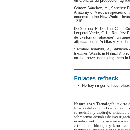
en Ciencias de producción agrícol
Gómez-Sánchez, M., Sánchez-Fuent
Anatomy of Mexican species of t
endemic to the New World. Revist
1218.
De Stefano, R. D., Tun, C. T., Co
Leopardi-Verde, C. L., Ramírez-Pra
de Lysiloma (Fabaceae), un géne
atípicas en las Antillas y Florida
Serrano-Cárdenas, V., Balderas-Ag
Invasive Weeds in Natural Areas 
on the move: controlling them in
Enlaces refback
No hay ningún enlace refbac
Naturaleza y Tecnología
, revista
Exactas del campus Guanajuato, Un
su revisión y arbitraje, artículos 
sobre temas actuales de investigaci
mundo científico y académico en l
astronomía, biología y farmacia,