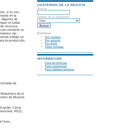
CONTENIDO DE LA REVISTA
Buscar
tas, a su vez,
nsiste en la
Ámbito de la búsqueda
d. Algunas de
unque no todas
 de recursos.
cual convierte su
Examinar
 manera, las
esente trabajo se
Por número
ara la producción
Por autor/a
Por título
Otras revistas
INFORMACIÓN
Para lectores/as
Para autores/as
Para bibliotecarios/as
X Jornada de
fitoquímica de la
 Centro de Museos
a-Gaytán, César
mexicana, 45(3),
al Uses,