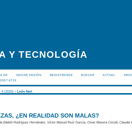
A Y TECNOLOGÍA
A DE
INICIAR SESIÓN
REGISTRARSE
BUSCAR
ACTUAL
ARC
:2007-672X
. 4 (2025)
>
León Neri
ZAS, ¿EN REALIDAD SON MALAS?
ola Elideth Rodríguez Hernández, Víctor Manuel Ruíz García, Omar Masera Cerutti, Claudia 