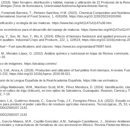
 (2018). Valor forrajero, distribución y hábitat, manejo y utilización de 22 Proáceas de la Res
iénegas [Tesis de licenciatura, Universidad Autónoma Agraria Antonio Narro].
, Fontenele Barreira, T., Pinheiro-Sant’Ana, H.M. (2022). Chemical Composition and Nutrition
ternational Journal of Food Science, 1, 4181656, https://doi.org/10.1155/2022/4181656.
ificación y ecología de las malezas. https://www.fao.org/4/t1147s/t1147s06.htm.
ios económicos para el desarrollo del manejo de malezas. https://www.fao.org/4/t1147s/t114
, Y., Sun, W., Sun, Y., Wu, K. (2024). Effects of biomass feedstock and applied pressure on
 qualities. Industrial Crops and Products, 222, 1, 119519, https://doi.org/10.1016/j.indcrop.
ofuel – Fuel specifications and classes. https://www.iso.org/standard/76087.html.
M., Morales-López, G. (2022). Análisis químico y nutricional en hojas de Ricinus communis
3-18.
co de imágenes. https://pixabay.com/es/.
i, S.M., Arora, A. (2018). Production and utilization of fuel pellets from biomass: A review. Fu
-232, https://doi.org/10.1016/j.fuproc.2018.09.021.
ario de la Lengua Española de la Real Academia Española. https://dle.rae.es/maleza.
úñiga Maldonado, W.M., Martínez-Scott, M.M., Pérez Mendoza, D. (2024). Identificación, clas
n el cultivo de trigo (triticum), en tres ejidos de Salvatierra, Guanajuato. Reaxion, Ciencia y 
 2, 7-19.
ro, L.A., Gutiérrez-Antonio, C., García-Trejo, J.F., Feregrino-Pérez, A.A. (2022). Estudio 
 para predecir el poder calorífico de residuos agrícolas mexicanos. TecnoLógicas, 25, 53, 
22430/22565337.2142.
22430/22565337.2142
 García-Mateos, M.R., Castillo-González, A.M., Sahagún-Castellanos, J., Jiménez-Arellanes
icionales y nutracéuticas de hortalizas de uso ancestral en México. Revista Fitotecnia Mexic