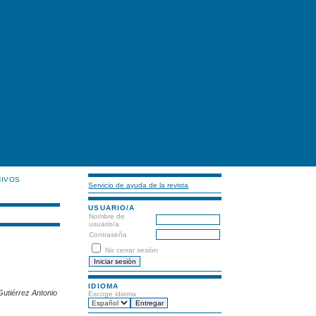
HIVOS
Servicio de ayuda de la revista
USUARIO/A
Nombre de
usuario/a
Contraseña
No cerrar sesión
IDIOMA
Gutiérrez Antonio
Escoge idioma