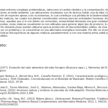
edad enfrenta complejas problemáticas, talescomo el cambio climático y la contaminación; és
ones al medio ambiente. Las alteraciones resultantes son de diversa índole; una de ellas co
ción de especies ajenas a los ecosistemas, lo cual contribuye a la pérdida de la biodiversida
las malezas, las cuales son plantas consideradas nocivas para las actividades humanas. A
ivas, aquellas que sí lo son deben ser removidas; estaactividad demanda una gran cantidad
vidas, estas malezas usualmente no son utilizadas para generar algún tipo de producto, lo 
 No obstante,éstas pueden utilizarse para la producción de biocombustibles sólidos; de esta
ser un problema y se convertirían en una alternativa energética renovable. Por ello, en el pr
rísticas fisicoquímicas de algunas malezas paradeterminar si son una materia prima viable p
ólidos.
eto:
P. (1977). Evolución del valor alimenticio del nabo forrajero (Brassica rapa L.). Memorias del I
agoza.
ópez Bedoya, A., Bernal Vera, M.E., Castaño Ramírez, E. (2011). Caracterización ecológica y 
rpurea L. Roth (Solanales, Convolvulaceae) en el Municipio de Manizales. Boletín Científico
tural, 15(2), 19-39.
iela D., Torres-Martínez, José G., Sétamou, Mamoudou, Gardea-Béjar, Alfonso A., Berzoz
uvia. (2022). Arvenses nativas y exóticas en parcelas de chile jalapeño. Revista fitotecnia 
.org/10.35196/rfm.2022.3.399.
laseñor, I.M., Yang, W.C. (2013). Bidens pilosa L. (Asteraceae): Botanical Properties, Tradition
 Pharmacology. Evidence-Based Complementary and Alternative Medicine, 2013, 1, 340215,
155/2013/340215.