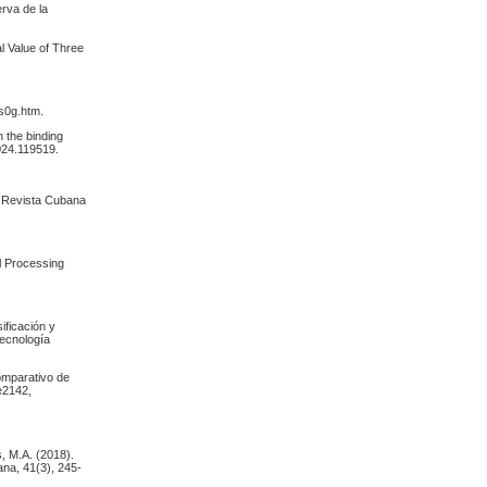
erva de la
al Value of Three
7s0g.htm.
 the binding
2024.119519.
. Revista Cubana
el Processing
ificación y
Tecnología
comparativo de
e2142,
, M.A. (2018).
ana, 41(3), 245-