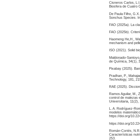
Cisneros Carlos, L.I.
Biosfera de Cuatro C
De Paula Filho, G.X.
Sonchus Species. In
FAO (2025a). La clas
FAO (2025b). Criter
Haomeng He,H., Wang
mechanism and pellet
ISO (2021). Solid bi
Maldonado-Santoyo, 
de Química, 34(1), 
Pixabay (2025). Ban
Pradhan, P., Mahajan
Technology, 181, 215
RAE (2025). Diccion
Ramos Aguilar, M., Z
control de malezas e
Universitaria, 11(2),
L. A. Rodríguez-Rome
modelos matemáticos
https://doi.org/10.
https://doi.org/10.
Román-Cortés, N.R.,
Características nutr
253.