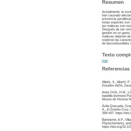
Resumen
Actualmente, la soci
han causado afectaci
presencia yprolifera
estas especies son 
las malezas son noc
Después de ser remo
gestión en un gasto.
malezas dejarían de 
exploran las caracte
de biocombustibles s
Texto compl
PDF
Referencias
Alibés, X., Albertí, 
Estudios AIDA, Zar
Arias Ortíz, H.M., L
batatilla Ipomoea Pu
Museo de Historia Na
Ávila-Quezada, Grac
A., & Orduño-Cruz, N
399-407. https://doi
Bartolome, A.P., Vil
Phytochemistry, and
https://doi.org/10.1