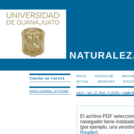
NATURALEZ
INICIO
ACERCA DE
INICIA
TAMAÑO DE FUENTE
ACTUAL
ARCHIVOS
AVISO
OPEN JOURNAL SYSTEMS
Inicio
>
Vol. 12, Núm. 4 (2025)
>
León N
El archivo PDF seleccion
navegador tiene instalad
(por ejemplo, una versión
Reader
).