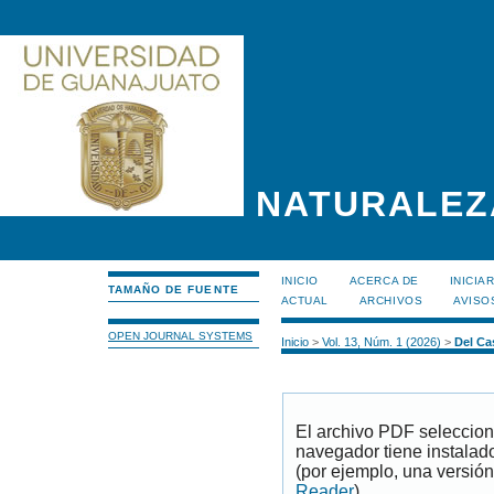
NATURALEZ
INICIO
ACERCA DE
INICIA
TAMAÑO DE FUENTE
ACTUAL
ARCHIVOS
AVISO
OPEN JOURNAL SYSTEMS
Inicio
>
Vol. 13, Núm. 1 (2026)
>
Del Cas
El archivo PDF seleccion
navegador tiene instalad
(por ejemplo, una versión
Reader
).