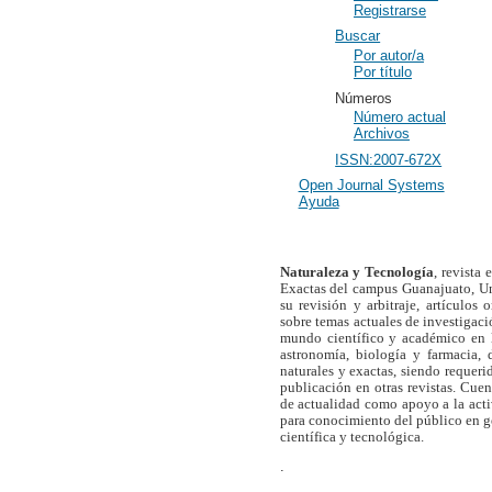
Registrarse
Buscar
Por autor/a
Por título
Números
Número actual
Archivos
ISSN:2007-672X
Open Journal Systems
Ayuda
Naturaleza y Tecnología
, revista
Exactas del campus Guanajuato, Un
su revisión y arbitraje, artículos 
sobre temas actuales de investigaci
mundo científico y académico en l
astronomía, biología y farmacia,
naturales y exactas, siendo requer
publicación en otras revistas. Cue
de actualidad como apoyo a la act
para conocimiento del público en 
científica y tecnológica.
.