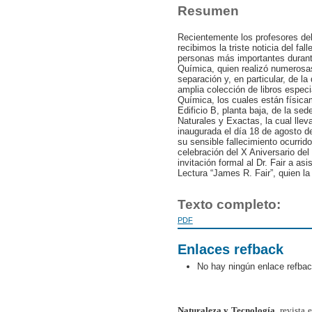
Resumen
Recientemente los profesores de
recibimos la triste noticia del fa
personas más importantes durante
Química, quien realizó numerosas
separación y, en particular, de la
amplia colección de libros espec
Química, los cuales están física
Edificio B, planta baja, de la sed
Naturales y Exactas, la cual lle
inaugurada el día 18 de agosto 
su sensible fallecimiento ocurrid
celebración del X Aniversario del
invitación formal al Dr. Fair a asi
Lectura “James R. Fair”, quien l
Texto completo:
PDF
Enlaces refback
No hay ningún enlace refbac
Naturaleza y Tecnología
, revista