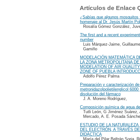
Artículos de Enlace
¿Sabías que algunos mosquitos 
homenaje al Dr. Jesús Martín Pol
Rosalía Gómez González, Juve
The first and a recent experiment
number
Luis Márquez-Jaime, Guillaume
Gamiño
MODELACIÓN MATEMÁTICA DE
LA ZONA METROPOLITANA DE
MODELATION OF AIR QUALITY
ZONE OF PUEBLA INTRODUCCI
Adolfo Pérez Palma
Preparación y caracterización de
metronidazolpolietilenglicol 6000
disolución del fármaco
J. A. Moreno Rodríguez,
Composición química de agua de 
Tutli León, G Jiménez Suárez, 
Mercado, A. E. Posada Sánch
ESTUDIO DE LA NATURALEZA
DEL ELECTRÓN, A TRAVÉS DE
DIDÁCTICA
María del Pilar Beltrán Soria,