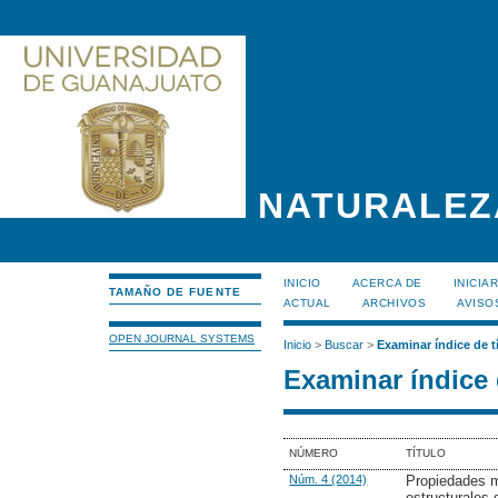
NATURALEZ
INICIO
ACERCA DE
INICIA
TAMAÑO DE FUENTE
ACTUAL
ARCHIVOS
AVISO
OPEN JOURNAL SYSTEMS
Inicio
>
Buscar
>
Examinar índice de t
Examinar índice 
NÚMERO
TÍTULO
Núm. 4 (2014)
Propiedades m
estructurales 