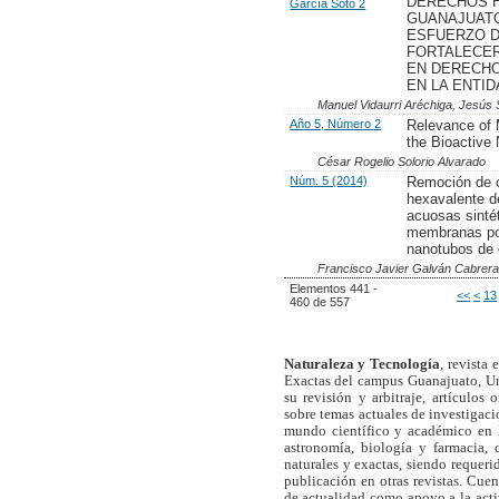
DERECHOS 
García Soto 2
GUANAJUATO
ESFUERZO D
FORTALECER
EN DERECH
EN LA ENTI
Manuel Vidaurri Aréchiga, Jesús 
Año 5, Número 2
Relevance of 
the Bioactive 
César Rogelio Solorio Alvarado
Núm. 5 (2014)
Remoción de 
hexavalente d
acuosas sinté
membranas pol
nanotubos de 
Francisco Javier Galván Cabrera
Elementos 441 -
<<
<
13
460 de 557
Naturaleza y Tecnología
, revista
Exactas del campus Guanajuato, Un
su revisión y arbitraje, artículos 
sobre temas actuales de investigaci
mundo científico y académico en l
astronomía, biología y farmacia,
naturales y exactas, siendo requer
publicación en otras revistas. Cue
de actualidad como apoyo a la act