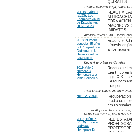
QUIRALES
Jessica Navarro Vega, David Cru
Vol. 10, Núm. 4
REACTIVIDA
(2023): 10o
NITROACETA
Encuentro Anual
FORMACIÓN 
de Estudiantes
AMONIO VS 
DCNE 2023
IMIDATOS
Alfonso Reyes Luna, Clarisa Vil
2018: Número
Reactivos λ3-
especial 45 años
síntesis orgán
del Posgrado en
arilos ricos e
Química en la
Universidad de
Guanajuato
Kevin Arturo Juarez-Ornelas
2019: Año 6,
Reconocimien
Número 3
Científico en 
Homenaje a la
siglo XIX. La 
tabla Periódica
Descubrimient
Europa
Jose Oscar Carlos Jimenez Hall
Núm. 2 (2013)
Recuperación 
medio de mem
emulsionadas
Teresa Alejandra Razo Lascano, 
Dominique Pareau, Mario Ávila R
Vol. 2, Núm. 8
RED ESTATA
(2010): Enlace
PROFESORA
Químico
PROFESORE
Homenaje Dr