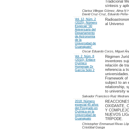
Tradicional M
síntesis y apl
Clarisa Villegas Gómez, Alma N 
David Cruz-Cruz, Eduardo Peña-
Vol. 12, Núm. 2
Radioastrono
(2025): Número
al Universo
Especial "30
Aniversario del
Departamento
de Astronomía
de la
Universidad de
Guanajuato"
Oscar Eduardo Corzo, Miguel Áng
Vol. 2, Núm. 8
Régimen Juríd
(2010): Enlace
inventores su
Químico
relación de tr
Homenaje Dr
referencia a t
García Soto 2
universidades
Framework of 
subject to an
relationship, 
to university 
Salvador Francisco Ruiz Medran
2018: Número
REACCIONES
especial 45 años
OXIDANTE, 
del Posgrado en
Y COMPLEJOS
Química en la
NUEVOS LI
Universidad de
Guanajuato
TRÍPODE.
Christopher Emmanuel Rivas Lópe
Cristóbal Gasga