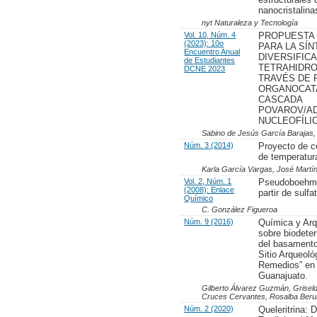
nanocristalin
nyt Naturaleza y Tecnología
Vol. 10, Núm. 4
PROPUESTA
(2023): 10o
PARA LA SÍN
Encuentro Anual
DIVERSIFIC
de Estudiantes
TETRAHIDRO
DCNE 2023
TRAVÉS DE 
ORGANOCATA
CASCADA
POVAROV/AD
NUCLEOFÍLI
Sabino de Jesús García Barajas,
Núm. 3 (2014)
Proyecto de co
de temperatur
Karla García Vargas, José Mart
Vol. 2, Núm. 1
Pseudoboehmi
(2008): Enlace
partir de sulf
Químico
C. González Figueroa
Núm. 9 (2016)
Química y Arq
sobre biodeter
del basamento 
Sitio Arqueoló
Remedios” en
Guanajuato.
Gilberto Álvarez Guzmán, Griseld
Cruces Cervantes, Rosalba Ber
Núm. 2 (2020)
Queleritrina: 