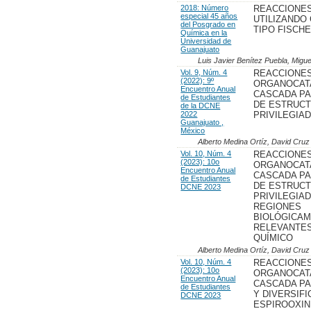
2018: Número
REACCIONE
especial 45 años
UTILIZANDO
del Posgrado en
TIPO FISCH
Química en la
Universidad de
Guanajuato
Luis Javier Benítez Puebla, Mig
Vol. 9, Núm. 4
REACCIONE
(2022): 9º
ORGANOCATA
Encuentro Anual
CASCADA PA
de Estudiantes
DE ESTRUC
de la DCNE
2022
PRIVILEGIA
Guanajuato ,
México
Alberto Medina Ortíz, David Cruz
Vol. 10, Núm. 4
REACCIONE
(2023): 10o
ORGANOCATA
Encuentro Anual
CASCADA PA
de Estudiantes
DE ESTRUC
DCNE 2023
PRIVILEGIA
REGIONES
BIOLÓGICA
RELEVANTES
QUÍMICO
Alberto Medina Ortíz, David Cruz
Vol. 10, Núm. 4
REACCIONE
(2023): 10o
ORGANOCATA
Encuentro Anual
CASCADA PA
de Estudiantes
Y DIVERSIFI
DCNE 2023
ESPIROOXI