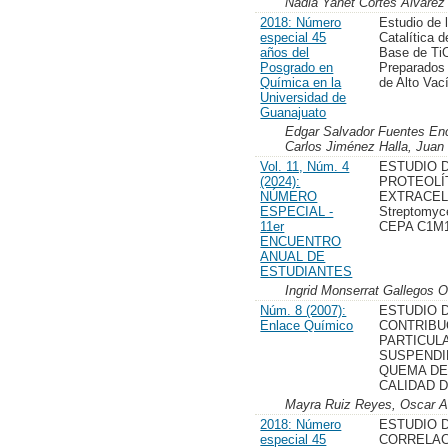
Nadia Yanet Cortés Alvarez
2018: Número
Estudio de 
especial 45
Catalítica d
años del
Base de Ti
Posgrado en
Preparados
Química en la
de Alto Vac
Universidad de
Guanajuato
Edgar Salvador Fuentes En
Carlos Jiménez Halla, Juan
Vol. 11, Núm. 4
ESTUDIO D
(2024):
PROTEOLÍ
NÚMERO
EXTRACEL
ESPECIAL -
Streptomyc
11er
CEPA C1M
ENCUENTRO
ANUAL DE
ESTUDIANTES
Ingrid Monserrat Gallegos 
Núm. 8 (2007):
ESTUDIO D
Enlace Químico
CONTRIBU
PARTICUL
SUSPENDI
QUEMA DE
CALIDAD D
Mayra Ruiz Reyes, Oscar A
2018: Número
ESTUDIO D
especial 45
CORRELAC