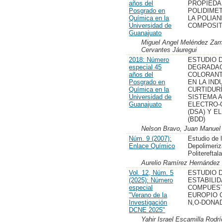
años del
PROPIEDA
Posgrado en
POLIDIME
Química en la
LA POLIAN
Universidad de
COMPOSIT
Guanajuato
Miguel Angel Meléndez Zamu
Cervantes Jáuregui
2018: Número
ESTUDIO D
especial 45
DEGRADAC
años del
COLORANT
Posgrado en
EN LA IND
Química en la
CURTIDURÍ
Universidad de
SISTEMA 
Guanajuato
ELECTRO-
(DSA) Y 
(BDD)
Nelson Bravo, Juan Manuel 
Núm. 9 (2007):
Estudio de 
Enlace Químico
Depolimeriz
Politereftal
Aurelio Ramírez Hernández
Vol. 12, Núm. 5
ESTUDIO D
(2025): Número
ESTABILI
especial
COMPUES
"Verano de la
EUROPIO 
Investigación
N,O-DONA
DCNE 2025"
Yahir Israel Escamilla Rodr