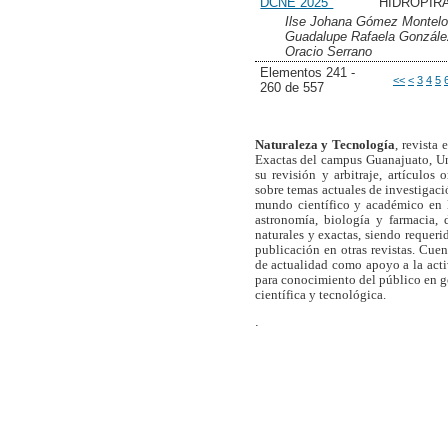
DCNE 2025"
HIDROPIR
Ilse Johana Gómez Montelo
Guadalupe Rafaela González
Oracio Serrano
Elementos 241 -
<<
<
3
4
5
260 de 557
Naturaleza y Tecnología
, revista
Exactas del campus Guanajuato, Un
su revisión y arbitraje, artículos 
sobre temas actuales de investigaci
mundo científico y académico en l
astronomía, biología y farmacia,
naturales y exactas, siendo requer
publicación en otras revistas. Cue
de actualidad como apoyo a la act
para conocimiento del público en 
científica y tecnológica.
.