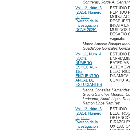
Contreras, Jorge A. Cervant
Vol. 12, Núm. 5
ESTUDIO 
(2025): Número
PÉPTIDO F
especial
MODULACI
"Verano de la
RESPUEST
Investigación
INNATA E
DCNE 2025"
MURINOS 
DESAFÍO C
vaginalis
Marco Antonio Barajas Mendi
Guadalupe González Gonzále
Vol. 11, Núm. 4
ESTUDIO 
(2024):
ENFRIAMI
NÚMERO
BATERÍAS 
ESPECIAL -
AUTOMÓV
11er
ELÉCTRIC
ENCUENTRO
DINÁMICA
ANUAL DE
COMPUTAC
ESTUDIANTES
Karina González Hernández,
Grecia Sánchez Montes, Ed
Ledesma, André López Rendó
Ramón Uribe Ramírez
Vol. 12, Núm. 5
ESTUDIO
(2025): Número
ELECTROQ
especial
OBTENCIÓ
"Verano de la
PIRAZOLE
Investigación
OXIDACIÓ