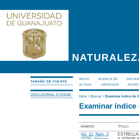
NATURALEZ
INICIO
ACERCA DE
INICIA
TAMAÑO DE FUENTE
ACTUAL
ARCHIVOS
AVISO
OPEN JOURNAL SYSTEMS
Inicio
>
Buscar
>
Examinar índice de t
Examinar índice 
NÚMERO
TÍTULO
Vol. 12, Núm. 2
ESTRELLA
(2025): Número
Y DÓNDE 