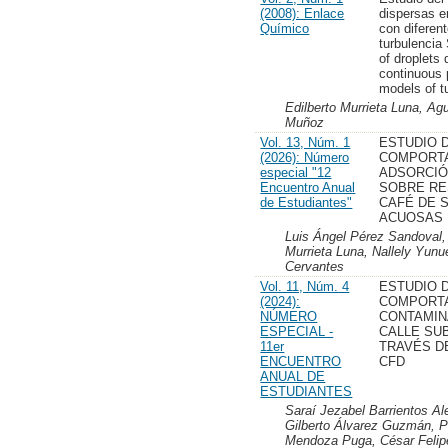
(2008): Enlace
dispersas e
Químico
con diferen
turbulencia 
of droplets 
continuous 
models of t
Edilberto Murrieta Luna, A
Muñoz
Vol. 13, Núm. 1
ESTUDIO 
(2026): Número
COMPORT
especial "12
ADSORCIÓ
Encuentro Anual
SOBRE RE
de Estudiantes"
CAFÉ DE 
ACUOSAS
Luis Ángel Pérez Sandoval,
Murrieta Luna, Nallely Yun
Cervantes
Vol. 11, Núm. 4
ESTUDIO 
(2024):
COMPORT
NÚMERO
CONTAMIN
ESPECIAL -
CALLE SU
11er
TRAVÉS D
ENCUENTRO
CFD
ANUAL DE
ESTUDIANTES
Saraí Jezabel Barrientos A
Gilberto Álvarez Guzmán, P
Mendoza Puga, César Felipe