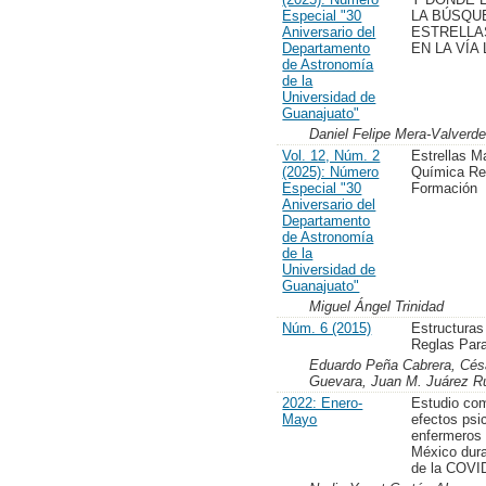
Especial "30
LA BÚSQU
Aniversario del
ESTRELLA
Departamento
EN LA VÍA
de Astronomía
de la
Universidad de
Guanajuato"
Daniel Felipe Mera-Valverde
Vol. 12, Núm. 2
Estrellas M
(2025): Número
Química Re
Especial "30
Formación
Aniversario del
Departamento
de Astronomía
de la
Universidad de
Guanajuato"
Miguel Ángel Trinidad
Núm. 6 (2015)
Estructura
Reglas Par
Eduardo Peña Cabrera, Césa
Guevara, Juan M. Juárez Ru
2022: Enero-
Estudio com
Mayo
efectos psi
enfermeros
México dur
de la COVI