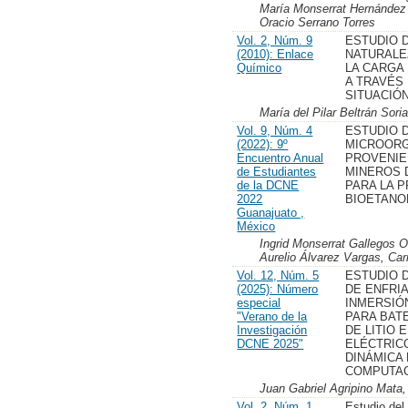
María Monserrat Hernández 
Oracio Serrano Torres
Vol. 2, Núm. 9
ESTUDIO D
(2010): Enlace
NATURALE
Químico
LA CARGA
A TRAVÉS
SITUACIÓ
María del Pilar Beltrán So
Vol. 9, Núm. 4
ESTUDIO 
(2022): 9º
MICROOR
Encuentro Anual
PROVENIE
de Estudiantes
MINEROS 
de la DCNE
PARA LA 
2022
BIOETANO
Guanajuato ,
México
Ingrid Monserrat Gallegos 
Aurelio Álvarez Vargas, C
Vol. 12, Núm. 5
ESTUDIO 
(2025): Número
DE ENFRI
especial
INMERSIÓ
"Verano de la
PARA BAT
Investigación
DE LITIO 
DCNE 2025"
ELÉCTRIC
DINÁMICA
COMPUTAC
Juan Gabriel Agripino Mata,
Vol. 2, Núm. 1
Estudio del