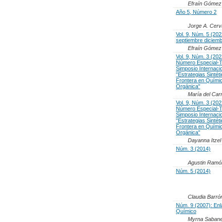
Efraín Gómez
Año 5, Número 2
Jorge A. Cerv
Vol. 9, Núm. 5 (202
septiembre diciem
Efraín Gómez
Vol. 9, Núm. 3 (202
Número Especial-Ta
Simposio Internaci
"Estrategias Sintét
Frontera en Quími
Orgánica"
María del C
Vol. 9, Núm. 3 (202
Número Especial-Ta
Simposio Internaci
"Estrategias Sintét
Frontera en Quími
Orgánica"
Dayanna Itze
Núm. 3 (2014)
Agustin Ramó
Núm. 5 (2014)
Claudia Barró
Núm. 9 (2007): En
Químico
Myrna Sabaner