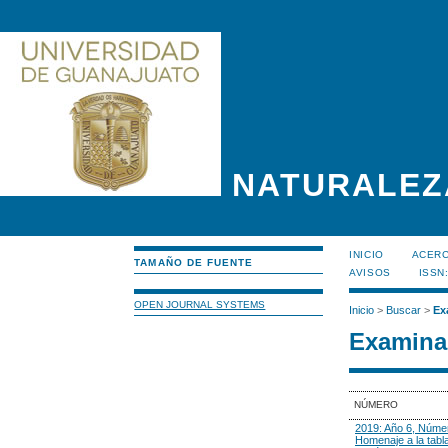
NATURALEZ
INICIO
ACERC
TAMAÑO DE FUENTE
AVISOS
ISSN
OPEN JOURNAL SYSTEMS
Inicio
>
Buscar
>
Ex
Examinar
NÚMERO
2019: Año 6, Núme
Homenaje a la tabl