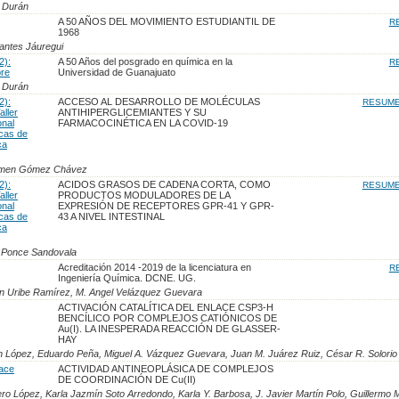
 Durán
A 50 AÑOS DEL MOVIMIENTO ESTUDIANTIL DE
R
1968
antes Jáuregui
2):
A 50 Años del posgrado en química en la
R
bre
Universidad de Guanajuato
 Durán
2):
ACCESO AL DESARROLLO DE MOLÉCULAS
RESUM
ller
ANTIHIPERGLICEMIANTES Y SU
onal
FARMACOCINÉTICA EN LA COVID-19
icas de
ca
armen Gómez Chávez
2):
ACIDOS GRASOS DE CADENA CORTA, COMO
RESUM
ller
PRODUCTOS MODULADORES DE LA
onal
EXPRESIÓN DE RECEPTORES GPR-41 Y GPR-
icas de
43 A NIVEL INTESTINAL
ca
l Ponce Sandovala
Acreditación 2014 -2019 de la licenciatura en
R
Ingeniería Química. DCNE. UG.
n Uribe Ramírez, M. Angel Velázquez Guevara
ACTIVACIÓN CATALÍTICA DEL ENLACE CSP3-H
BENCÍLICO POR COMPLEJOS CATIÓNICOS DE
Au(I). LA INESPERADA REACCIÓN DE GLASSER-
HAY
n López, Eduardo Peña, Miguel A. Vázquez Guevara, Juan M. Juárez Ruiz, César R. Solorio
lace
ACTIVIDAD ANTINEOPLÁSICA DE COMPLEJOS
DE COORDINACIÓN DE Cu(II)
o López, Karla Jazmín Soto Arredondo, Karla Y. Barbosa, J. Javier Martín Polo, Guillermo