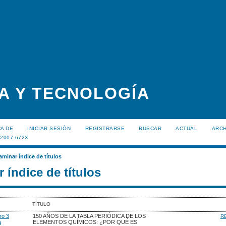
A Y TECNOLOGÍA
A DE
INICIAR SESIÓN
REGISTRARSE
BUSCAR
ACTUAL
ARC
:2007-672X
aminar índice de títulos
 índice de títulos
TÍTULO
ro 3
150 AÑOS DE LA TABLA PERIÓDICA DE LOS
R
a
ELEMENTOS QUÍMICOS: ¿POR QUÉ ES