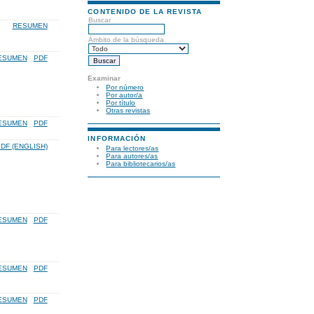
CONTENIDO DE LA REVISTA
Buscar
RESUMEN
Ámbito de la búsqueda
ESUMEN
PDF
Examinar
Por número
Por autor/a
Por título
Otras revistas
ESUMEN
PDF
INFORMACIÓN
DF (ENGLISH)
Para lectores/as
Para autores/as
Para bibliotecarios/as
ESUMEN
PDF
ESUMEN
PDF
ESUMEN
PDF