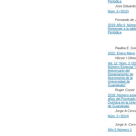
Periódica
Jose Eduardo
Núm. 6 (2015)
Fernando de 
2019: Año 6, Núme
Homenaje a la tabl
Periódica
Paulina E. Gon
2022: Enero-Mayo
Héctor I Olmos
Vol. 12, Núm. 2 (20
Número Especial "
Aniversario del
Departamento de
Astronomía de la
Universidad de
Guanajuato"
Roger Coziol
2018: Número espe
años del Posgrado
Química en la Univ
de Guanajuato
Jorge A Cerva
Núm. 5 (2014)
Jorge A. Cerv
Año 5 Número 1