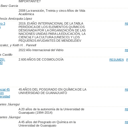
IMPORTANTE?
 Baez Garcia
2008 La transición, Treinta y cinco Años de Vida
Académica
Jesús Amézquita López
ro 3
2019, El AÑO INTERNACIONAL DE LA TABLA
R
a
PERIÓDICA DE LOS ELEMENTOS QUÍMICOS
DESIGNADA POR LA ORGANIZACIÓN DE LAS
NACIONES UNIDAS PARA LA EDUCACIÓN, LA
CIENCIA Y LA CULTURA (UNESCO) Y LOS
PEQUEÑOS AYUDANTES DE MENDELÉIEV
zalez, y Keith H. . Pannell
2022 Año Internacional del Vidrio
R
 Castillo
25):
2.600 AÑOS DE COSMOLOGÍA
RESUMEN
P
30
cial 45
45 AÑOS DEL POSGRADO EN QUÍMICA DE LA
R
 en
UNIVERSIDAD DE GUANAJUATO
ersidad
ntes Jáuregui
A 20 años de la autonomía de la Universidad de
R
Guanajuato (1994-2014)
antes Jáuregui
A 45 años del Posgrado en Química en la
R
Universidad de Guanajuato