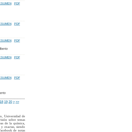
ESUMEN
PDF
ESUMEN
PDF
ESUMEN
PDF
lberto
ESUMEN
PDF
ESUMEN
PDF
erto
18
19
20
>
>>
to, Universidad de
visión sobre temas
eas de la química,
 y exactas, siendo
Facebook de notas