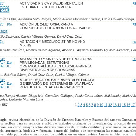
25):
ACTIVIDAD FÍSICA Y SALUD MENTAL EN
R
Verano
ESTUDIANTES DE ENFERMERÍA
ón DCNE
amírez Ortiz, Alejandra Soto Vargas, María Aurora Montañez Frausto, Lucía Caudillo Ortega
23): 10o
ADICIÓN DE 2-METOXIFURANO A
R
e
COMPUESTOS TIOCARBONILOS ACTIVADOS
 2023
tillo-Espinoza, Clarisa Villegas Gómez, David Cruz Cruz
2):
AGITACION Y MEZCLADO STIRRING AND
R
MIXING
 Uribe Ramírez, Ramiro Rivera Aguilera, Alberto F. Aguilera Alvarado Aguilera Alvarado, Edi
24):
AISLAMIENTO Y SÍNTESIS DE ESTRUCTURAS
R
 - 11er
PRIVILEGIADAS: ESTRATEGIAS
AL DE
ORGANOCATALÍTICAS EN CASCADA PARA LA
DIVERSIFICACIÓN DE CROMONAS
a Bolaños Sáenz, David Cruz Cruz, Clarisa Villegas Gómez
24):
AJUSTE DE DATOS EXPERIMENTALES PARA LA
R
 - 11er
GENERACIÓN DE ISOTERMAS EN UNA PLACA
AL DE
PLÁSTICA CALENTADA POR RADIACIÓN
ca Rangel Alcocer, Diego Iván González Gallegos, Paulo César López Maldonado, Mario Alb
eles, Edilberto Murrieta Luna
e 557
1
2
3
4
5
6
7
8
9
10
11
12
13
14
15
16
17
logía
, revista electrónica de la División de Ciencias Naturales y Exactas del campus Guanajua
se reciben para su revisión y arbitraje, artículos originales de investigación, artículos de re
ación, así como ensayos sobre diversas temáticas del mundo científico y académico en las ár
ría, astronomía, biología y farmacia, dentro del ámbito que comprenden las ciencias naturales
yan sido publicadas o en proceso de publicación en otras revistas. Cuenta también con un 