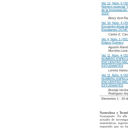
Vol. 12, Núm. 5 (20
Número especial "
de la Investigaci
2025"
Betzy Itzel R
Vol. 10, Núm. 4 (20
Encuentro Anual d
Estudiantes DCNE
Carlos E. Cas
Vol. 4, Núm. 1 (201
Enlace Químico
Agustín Ramón
Murrieta Luna
Vol. 11, Núm. 4 (20
NÚMERO ESPECIAL
ENCUENTRO ANU
ESTUDIANTES
Lorena Vaness
Vol. 11, Núm. 4 (20
NÚMERO ESPECIAL
ENCUENTRO ANU
ESTUDIANTES
Brenda Veróni
Rodríguez Ang
Elementos 1 - 20 d
Naturaleza y Tecno
Guanajuato. En ella 
actuales de investig
matemáticas, ingenie
requerido que no ha