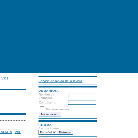
HIVOS
Servicio de ayuda de la revista
USUARIO/A
Nombre de
usuario/a
Contraseña
No cerrar sesión
IDIOMA
Escoge idioma
ESUMEN
PDF