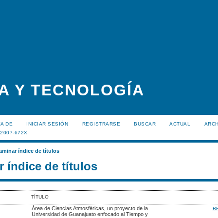
A Y TECNOLOGÍA
A DE
INICIAR SESIÓN
REGISTRARSE
BUSCAR
ACTUAL
ARC
:2007-672X
aminar índice de títulos
 índice de títulos
TÍTULO
Área de Ciencias Atmosféricas, un proyecto de la
R
Universidad de Guanajuato enfocado al Tiempo y