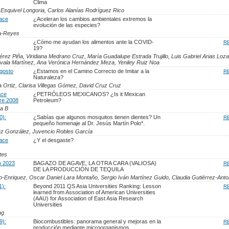
Clima
 Esquivel Longoria, Carlos Alanías Rodríguez Rico
lace
¿Aceleran los cambios ambientales extremos la
evolución de las especies?
a-Reyes
¿Cómo me ayudan los alimentos ante la COVID-
R
19?
érez Piña, Viridiana Medrano Cruz, María Guadalupe Estrada Trujillo, Luis Gabriel Arias Loza
vala Martínez, Ana Verónica Hernández Meza, Yeniley Ruiz Noa
Agosto
¿Estamos en el Camino Correcto de Imitar a la
R
Naturaleza?
a Ortiz, Clarisa Villegas Gómez, David Cruz Cruz
ace
¿PETRÓLEOS MEXICANOS? ¿Is it Mexican
re 2008
Petroleum?
a B
0):
¿Sabías que algunos mosquitos tienen dientes? Un
R
pequeño homenaje al Dr. Jesús Martín Polo*.
z González, Juvencio Robles García
lace
¿Y el desgaste?
tes
o 2023
BAGAZO DE AGAVE, LA OTRA CARA (VALIOSA)
R
DE LA PRODUCCIÓN DE TEQUILA
o-Enriquez, Oscar Daniel Lara Montaño, Sergio Iván Martínez Guido, Claudia Gutiérrez-Anto
1):
Beyond 2011 QS Asia Universities Ranking: Lesson
R
learned from Association of American Universities
(AAU) for Association of East Asia Research
Universities
ng
9):
Biocombustibles: panorama general y mejoras en la
R
producción mediante microorganismos