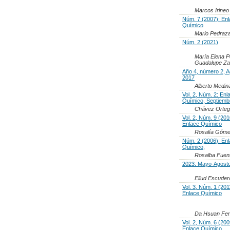
Marcos Irineo
Núm. 7 (2007): En
Químico
Mario Pedraz
Núm. 2 (2021)
María Elena P
Guadalupe Za
Año 4, número 2, 
2017
Alberto Medin
Vol. 2, Núm. 2: Enl
Químico, Septiemb
Chávez Orteg
Vol. 2, Núm. 9 (201
Enlace Químico
Rosalía Góme
Núm. 2 (2006): En
Químico,
Rosalba Fuen
2023: Mayo-Agost
Eliud Escuder
Vol. 3, Núm. 1 (201
Enlace Químico
Da Hsuan Fe
Vol. 2, Núm. 6 (200
Enlace Químico