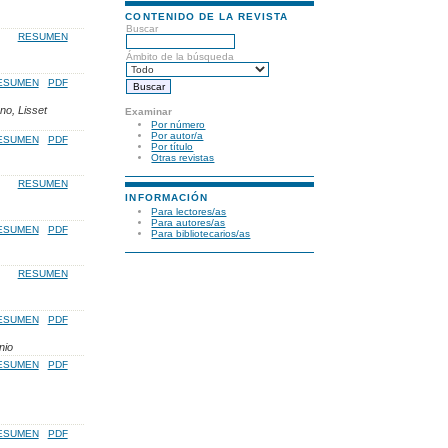
CONTENIDO DE LA REVISTA
Buscar
RESUMEN
Ámbito de la búsqueda
ESUMEN
PDF
no, Lisset
Examinar
Por número
Por autor/a
ESUMEN
PDF
Por título
Otras revistas
RESUMEN
INFORMACIÓN
Para lectores/as
Para autores/as
ESUMEN
PDF
Para bibliotecarios/as
RESUMEN
ESUMEN
PDF
nio
ESUMEN
PDF
ESUMEN
PDF