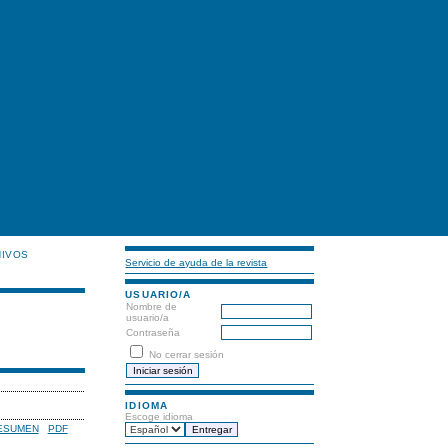
HIVOS
Servicio de ayuda de la revista
USUARIO/A
Nombre de
usuario/a
Contraseña
No cerrar sesión
IDIOMA
Escoge idioma
ESUMEN
PDF