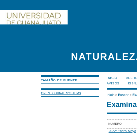
NATURALEZ
INICIO
ACERC
TAMAÑO DE FUENTE
AVISOS
ISSN
OPEN JOURNAL SYSTEMS
Inicio
>
Buscar
>
Ex
Examinar
NÚMERO
2022: Enero-Mayo