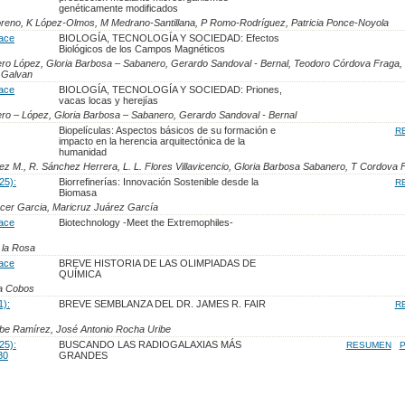
genéticamente modificados
eno, K López-Olmos, M Medrano-Santillana, P Romo-Rodríguez, Patricia Ponce-Noyola
lace
BIOLOGÍA, TECNOLOGÍA Y SOCIEDAD: Efectos
Biológicos de los Campos Magnéticos
o López, Gloria Barbosa – Sabanero, Gerardo Sandoval - Bernal, Teodoro Córdova Fraga,
s Galvan
lace
BIOLOGÍA, TECNOLOGÍA Y SOCIEDAD: Priones,
vacas locas y herejías
o – López, Gloria Barbosa – Sabanero, Gerardo Sandoval - Bernal
Biopelículas: Aspectos básicos de su formación e
R
impacto en la herencia arquitectónica de la
humanidad
z M., R. Sánchez Herrera, L. L. Flores Villavicencio, Gloria Barbosa Sabanero, T Cordova 
25):
Biorrefinerías: Innovación Sostenible desde la
R
Biomasa
ocer Garcia, Maricruz Juárez García
lace
Biotechnology -Meet the Extremophiles-
 la Rosa
lace
BREVE HISTORIA DE LAS OLIMPIADAS DE
QUÍMICA
ia Cobos
1):
BREVE SEMBLANZA DEL DR. JAMES R. FAIR
R
ibe Ramírez, José Antonio Rocha Uribe
25):
BUSCANDO LAS RADIOGALAXIAS MÁS
RESUMEN
P
30
GRANDES