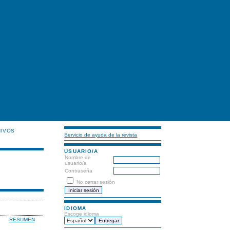
HIVOS
Servicio de ayuda de la revista
USUARIO/A
Nombre de
usuario/a
Contraseña
No cerrar sesión
IDIOMA
Escoge idioma
RESUMEN