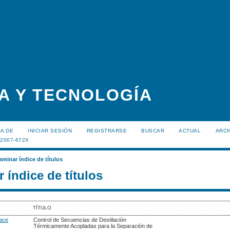
A Y TECNOLOGÍA
A DE
INICIAR SESIÓN
REGISTRARSE
BUSCAR
ACTUAL
ARC
:2007-672X
aminar índice de títulos
 índice de títulos
TÍTULO
lace
Control de Secuencias de Destilación
Térmicamente Acopladas para la Separación de