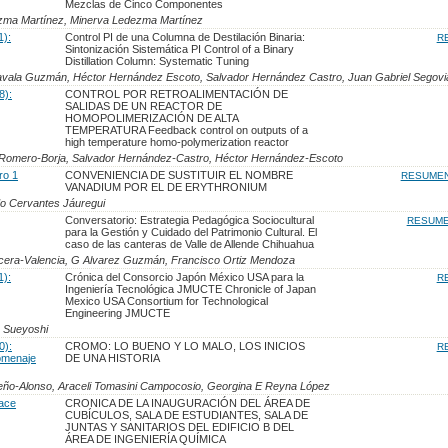
Mezclas de Cinco Componentes
zma Martínez, Minerva Ledezma Martínez
1):
Control PI de una Columna de Destilación Binaria:
R
Sintonización Sistemática PI Control of a Binary
Distillation Column: Systematic Tuning
Zavala Guzmán, Héctor Hernández Escoto, Salvador Hernández Castro, Juan Gabriel Segov
8):
CONTROL POR RETROALIMENTACIÓN DE
SALIDAS DE UN REACTOR DE
HOMOPOLIMERIZACIÓN DE ALTA
TEMPERATURA Feedback control on outputs of a
high temperature homo-polymerization reactor
l Romero-Borja, Salvador Hernández-Castro, Héctor Hernández-Escoto
ro 1
CONVENIENCIA DE SUSTITUIR EL NOMBRE
RESUME
VANADIUM POR EL DE ERYTHRONIUM
o Cervantes Jáuregui
Conversatorio: Estrategia Pedagógica Sociocultural
RESUM
para la Gestión y Cuidado del Patrimonio Cultural. El
caso de las canteras de Valle de Allende Chihuahua
cera-Valencia, G Alvarez Guzmán, Francisco Ortiz Mendoza
1):
Crónica del Consorcio Japón México USA para la
R
Ingeniería Tecnológica JMUCTE Chronicle of Japan
Mexico USA Consortium for Technological
Engineering JMUCTE
a Sueyoshi
0):
CROMO: LO BUENO Y LO MALO, LOS INICIOS
R
omenaje
DE UNA HISTORIA
eño-Alonso, Araceli Tomasini Campocosio, Georgina E Reyna López
lace
CRONICA DE LA INAUGURACIÓN DEL ÁREA DE
CUBÍCULOS, SALA DE ESTUDIANTES, SALA DE
JUNTAS Y SANITARIOS DEL EDIFICIO B DEL
ÁREA DE INGENIERÍA QUÍMICA