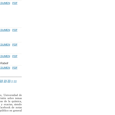
ESUMEN
PDF
ESUMEN
PDF
ESUMEN
PDF
ESUMEN
PDF
 Rabell
ESUMEN
PDF
18
19
20
>
>>
to, Universidad de
visión sobre temas
eas de la química,
 y exactas, siendo
Facebook de notas
 público en general