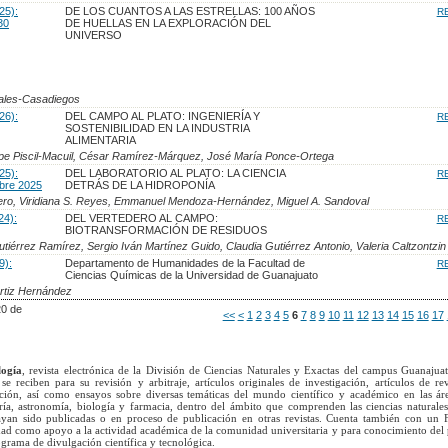
25):
DE LOS CUANTOS A LAS ESTRELLAS: 100 AÑOS
R
30
DE HUELLAS EN LA EXPLORACIÓN DEL
UNIVERSO
sales-Casadiegos
26):
DEL CAMPO AL PLATO: INGENIERÍA Y
R
SOSTENIBILIDAD EN LA INDUSTRIA
ALIMENTARIA
pe Piscil-Macuil, César Ramírez-Márquez, José María Ponce-Ortega
25):
DEL LABORATORIO AL PLATO: LA CIENCIA
R
bre 2025
DETRÁS DE LA HIDROPONÍA
ero, Viridiana S. Reyes, Emmanuel Mendoza-Hernández, Miguel A. Sandoval
24):
DEL VERTEDERO AL CAMPO:
R
BIOTRANSFORMACIÓN DE RESIDUOS
tiérrez Ramírez, Sergio Iván Martínez Guido, Claudia Gutiérrez Antonio, Valeria Caltzontzin
9):
Departamento de Humanidades de la Facultad de
R
Ciencias Químicas de la Universidad de Guanajuato
rtiz Hernández
20 de
<<
<
1
2
3
4
5
6
7
8
9
10
11
12
13
14
15
16
17
logía
, revista electrónica de la División de Ciencias Naturales y Exactas del campus Guanajua
se reciben para su revisión y arbitraje, artículos originales de investigación, artículos de re
ación, así como ensayos sobre diversas temáticas del mundo científico y académico en las ár
ría, astronomía, biología y farmacia, dentro del ámbito que comprenden las ciencias naturales
yan sido publicadas o en proceso de publicación en otras revistas. Cuenta también con un 
lidad como apoyo a la actividad académica de la comunidad universitaria y para conocimiento del
grama de divulgación científica y tecnológica.