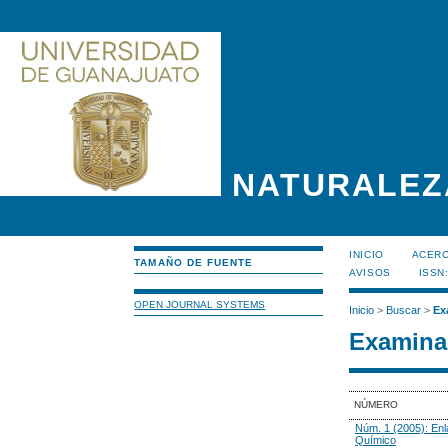
NATURALEZ
INICIO
ACERC
TAMAÑO DE FUENTE
AVISOS
ISSN
OPEN JOURNAL SYSTEMS
Inicio
>
Buscar
>
Ex
Examinar
NÚMERO
Núm. 1 (2005): En
Químico