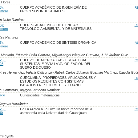
 Flores
8):
CUERPO ACADÉMICO DE INGENIERÍA DE
R
úmero
PROCESOS INDUSTRIALES
n Uribe Ramírez
8):
CUERPO ACADEMICO DE CIENCIA Y
R
úmero
TECNOLOGIA AMBIENTAL Y DE MATERIALES
tes Ramírez
8):
CUERPO ACADEMICO DE SINTESIS ORGANICA
R
úmero
Montaño, Eduardo Peña Cabrera, Miguel Angel Vázquez Guevara, J. M. Juárez-Ruiz
25):
CULTIVO DE MICROALGAS: ESTRATEGIA
R
25
SUSTENTABLE PARA LA VALORIZACIÓN DEL
SUERO DE QUESO
írez Hernández, Valeria Caltzontzin Rabell, Carlos Eduardo Guzmán Martínez, Claudia Guti
CURCUMINA: PROPIEDADES, APLICACIONES Y
R
ESTUDIOS RECIENTES CON SISTEMAS
BASADOS EN POLIDIMETILSILOXANO
ra-Contreras, Abygail Camacho Ramírez
lace
Curiosidades matemáticas
 Segovia Hernández
25):
De La Azotea a La Luz: Un breve recorrido de la
R
30
astronomía en la Universidad de Guanajuato
rre Ojeda