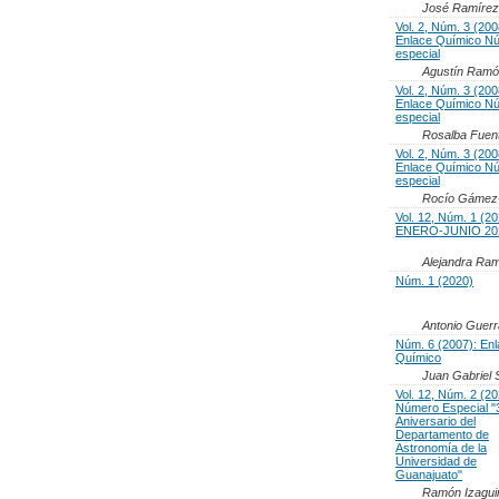
José Ramírez
Vol. 2, Núm. 3 (200
Enlace Químico N
especial
Agustín Ramó
Vol. 2, Núm. 3 (200
Enlace Químico N
especial
Rosalba Fuen
Vol. 2, Núm. 3 (200
Enlace Químico N
especial
Rocío Gámez-
Vol. 12, Núm. 1 (20
ENERO-JUNIO 20
Alejandra Ram
Núm. 1 (2020)
Antonio Guer
Núm. 6 (2007): En
Químico
Juan Gabriel
Vol. 12, Núm. 2 (20
Número Especial "
Aniversario del
Departamento de
Astronomía de la
Universidad de
Guanajuato"
Ramón Izagui