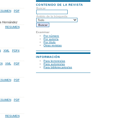
CONTENIDO DE LA REVISTA
Buscar
ESUMEN
PDF
Ámbito de la búsqueda
ia Hernández
RESUMEN
Examinar
Por número
Por autor/a
Por título
Otras revistas
N
XML
PDF4
INFORMACIÓN
Para lectores/as
EN
XML
PDF
Para autores/as
Para bibliotecarios/as
ESUMEN
PDF
ESUMEN
PDF
RESUMEN