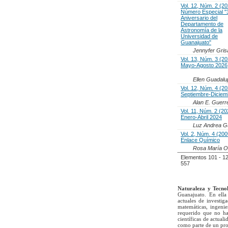
Vol. 12, Núm. 2 (20
Número Especial "
Aniversario del
Departamento de
Astronomía de la
Universidad de
Guanajuato"
Jennyfer Gri
Vol. 13, Núm. 3 (20
Mayo-Agosto 2026
Ellen Guadalu
Vol. 12, Núm. 4 (20
Septiembre-Diciem
Alan E. Guerr
Vol. 11, Núm. 2 (20
Enero-Abril 2024
Luz Andrea Gu
Vol. 2, Núm. 4 (200
Enlace Químico
Rosa María O
Elementos 101 - 1
557
Naturaleza y Tecno
Guanajuato. En ella 
actuales de investig
matemáticas, ingenie
requerido que no ha
científicas de actua
como parte de un pro