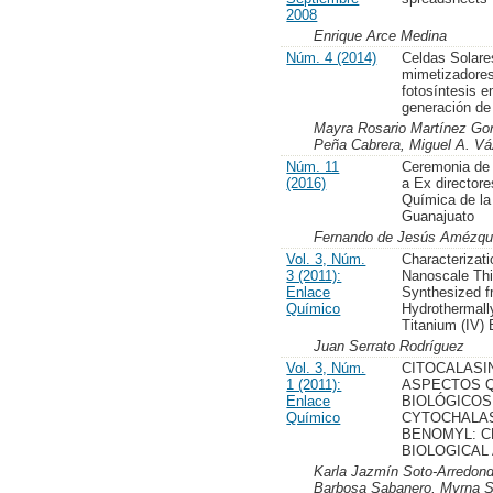
2008
Enrique Arce Medina
Núm. 4 (2014)
Celdas Solare
mimetizadores
fotosíntesis 
generación de 
Mayra Rosario Martínez Gon
Peña Cabrera, Miguel A. V
Núm. 11
Ceremonia de
(2016)
a Ex directore
Química de la
Guanajuato
Fernando de Jesús Amézqu
Vol. 3, Núm.
Characterizat
3 (2011):
Nanoscale Thi
Enlace
Synthesized 
Químico
Hydrothermall
Titanium (IV)
Juan Serrato Rodríguez
Vol. 3, Núm.
CITOCALASI
1 (2011):
ASPECTOS Q
Enlace
BIOLÓGICOS
Químico
CYTOCHALAS
BENOMYL: C
BIOLOGICAL
Karla Jazmín Soto-Arredondo,
Barbosa Sabanero, Myrna 