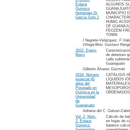
Enlace
ALGUNOS S
Químico
GUANAJUATO
Homenaje Dr
MUNICIPIO D
García Soto 2
CHARACTERI
HUMIC ACID
OF GUANAJU
FEOZEM FRO
TOWN
I Negrete-Velázquez, F Vald
Ortega-Moo, Gustavo Range
2022: Enero-
Caracterizaci
Mayo
de deterioro q
calle subterrá
Guanajuato
Gilberto Álvarez Guzmán
2018: Número
CATÁLISIS H
especial 45
LÍQUIDOS I
años del
MATERIALE
Posgrado en
MESOPORO
Química en la
ORDENADO
Universidad
de
Guanajuato
Adriana del C. Galvan-Cabr
Vol. 2, Núm.
Cálculo de ba
2: Enlace
en hojas de c
Químico,
balance calcul
Septiembre
spreadsheets