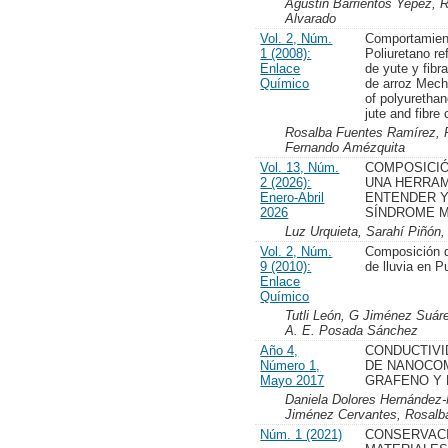
Agustin Barrientos Yepez, R
Alvarado
Vol. 2, Núm.
Comportamien
1 (2008):
Poliuretano re
Enlace
de yute y fibr
Químico
de arroz Mech
of polyurethan
jute and fibre 
Rosalba Fuentes Ramírez, 
Fernando Amézquita
Vol. 13, Núm.
COMPOSICI
2 (2026):
UNA HERRAM
Enero-Abril
ENTENDER Y
2026
SÍNDROME 
Luz Urquieta, Sarahí Piñón,
Vol. 2, Núm.
Composición 
9 (2010):
de lluvia en P
Enlace
Químico
Tutli León, G Jiménez Suár
A. E. Posada Sánchez
Año 4,
CONDUCTIVI
Número 1,
DE NANOCO
Mayo 2017
GRAFENO Y 
Daniela Dolores Hernández
Jiménez Cervantes, Rosalb
Núm. 1 (2021)
CONSERVAC