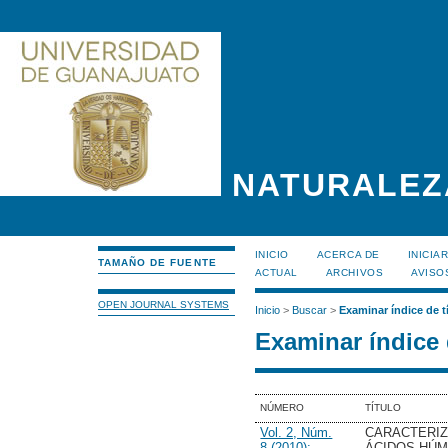
NATURALEZ
INICIO
ACERCA DE
INICIA
TAMAÑO DE FUENTE
ACTUAL
ARCHIVOS
AVISO
OPEN JOURNAL SYSTEMS
Inicio
>
Buscar
>
Examinar índice de t
Examinar índice 
NÚMERO
TÍTULO
Vol. 2, Núm.
CARACTERIZ
8 (2010):
ÁCIDOS HÚM