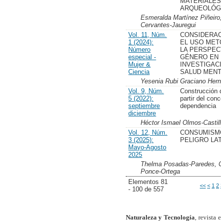
MATERIALE
ARQUEOLÓG
Esmeralda Martínez Piñeiro
Cervantes-Jauregui
Vol. 11, Núm.
CONSIDERAC
1 (2024):
EL USO MET
Número
LA PERSPEC
especial -
GÉNERO EN 
Mujer &
INVESTIGAC
Ciencia
SALUD MENT
Yesenia Rubi Graciano Her
Vol. 9, Núm.
Construcción 
5 (2022):
partir del con
septiembre
dependencia
diciembre
Héctor Ismael Olmos-Castil
Vol. 12, Núm.
CONSUMISM
3 (2025):
PELIGRO LA
Mayo-Agosto
2025
Thelma Posadas-Paredes, C
Ponce-Ortega
Elementos 81
<<
<
1
2
- 100 de 557
Naturaleza y Tecnología
, revista