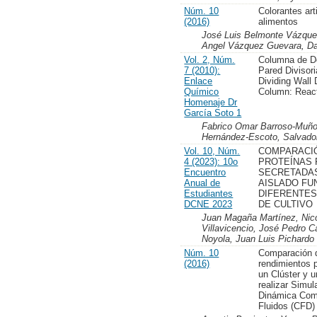
Núm. 10
Colorantes arti
(2016)
alimentos
José Luis Belmonte Vázquez
Angel Vázquez Guevara, Da
Vol. 2, Núm.
Columna de De
7 (2010):
Pared Divisor
Enlace
Dividing Wall D
Químico
Column: Reac
Homenaje Dr
García Soto 1
Fabrico Omar Barroso-Muño
Hernández-Escoto, Salvado
Vol. 10, Núm.
COMPARACI
4 (2023): 10o
PROTEÍNAS 
Encuentro
SECRETADAS
Anual de
AISLADO FU
Estudiantes
DIFERENTES
DCNE 2023
DE CULTIVO
Juan Magaña Martínez, Nico
Villavicencio, José Pedro C
Noyola, Juan Luis Pichardo 
Núm. 10
Comparación 
(2016)
rendimientos 
un Clúster y u
realizar Simu
Dinámica Com
Fluidos (CFD)